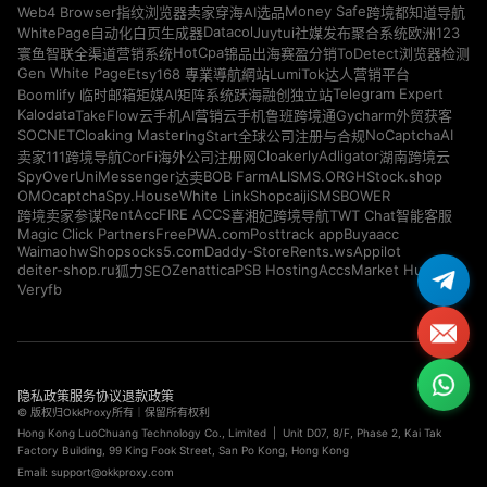
Money Safe
Web4 Browser指纹浏览器
卖家穿海AI选品
跨境都知道导航
Datacol
WhitePage自动化白页生成器
Juytui社媒发布聚合系统
欧洲123
HotCpa
寰鱼智联全渠道营销系统
锦品出海
赛盈分销
ToDetect浏览器检测
Gen White Page
Etsy168 專業導航網站
LumiTok达人营销平台
Telegram Expert
Boomlify 临时邮箱
矩媒AI矩阵系统
跃海融创独立站
Kalodata
TakeFlow云手机
AI营销云手机
鲁班跨境通
Gycharm外贸获客
SOCNET
Cloaking Master
NoCaptchaAI
IngStart全球公司注册与合规
Cloakerly
Adligator
卖家111跨境导航
CorFi海外公司注册网
湖南跨境云
SpyOver
UniMessenger
BOB Farm
ALISMS.ORG
HStock.shop
达卖
OMOcaptcha
Spy.House
White Link
Shopcaiji
SMSBOWER
RentAcc
FIRE ACCS
跨境卖家参谋
喜湘妃跨境导航
TWT Chat智能客服
Magic Click Partners
FreePWA.com
Posttrack app
Buyaacc
Waimaohw
Shopsocks5.com
Daddy-Store
Rents.ws
Appilot
deiter-shop.ru
Zenattica
PSB Hosting
AccsMarket Hub
狐力SEO
Veryfb
隐私政策
服务协议
退款政策
© 版权归OkkProxy所有｜保留所有权利
Hong Kong LuoChuang Technology Co., Limited | Unit D07, 8/F, Phase 2, Kai Tak
Factory Building, 99 King Fook Street, San Po Kong, Hong Kong
Email:
support@okkproxy.com