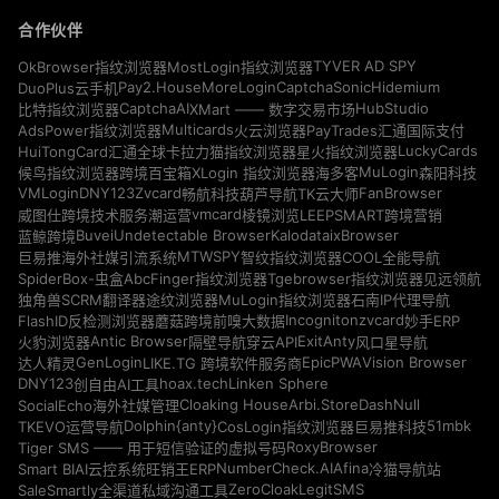
合作伙伴
TYVER AD SPY
OkBrowser指纹浏览器
MostLogin指纹浏览器
Pay2.House
MoreLogin
CaptchaSonic
Hidemium
DuoPlus云手机
CaptchaAI
HubStudio
比特指纹浏览器
XMart —— 数字交易市场
Multicards
AdsPower指纹浏览器
火云浏览器
PayTrades汇通国际支付
LuckyCards
HuiTongCard汇通全球卡
拉力猫指纹浏览器
星火指纹浏览器
MuLogin
候鸟指纹浏览器
跨境百宝箱
XLogin 指纹浏览器
海多客
森阳科技
VMLogin
DNY123
Zvcard
FanBrowser
畅航科技
葫芦导航
TK云大师
vmcard
威图仕跨境技术服务
潮运营
棱镜浏览
LEEPSMART跨境营销
Buvei
Undetectable Browser
Kalodata
ixBrowser
蓝鲸跨境
MTWSPY
巨易推海外社媒引流系统
智纹指纹浏览器
COOL全能导航
SpiderBox-虫盒
AbcFinger指纹浏览器
Tgebrowser指纹浏览器
见远领航
独角兽SCRM翻译器
途纹浏览器
MuLogin指纹浏览器
石南IP代理导航
Incogniton
zvcard
FlashID反检测浏览器
蘑菇跨境
前嗅大数据
妙手ERP
Antic Browser
ExitAnty
火豹浏览器
隔壁导航
穿云API
风口星导航
GenLogin
EpicPWA
Vision Browser
达人精灵
LIKE.TG 跨境软件服务商
DNY123
hoax.tech
Linken Sphere
创自由AI工具
Cloaking House
Arbi.Store
DashNull
SocialEcho海外社媒管理
Dolphin{anty}
51mbk
TKEVO运营导航
CosLogin指纹浏览器
巨易推科技
RoxyBrowser
Tiger SMS —— 用于短信验证的虚拟号码
NumberCheck.AI
Afina
Smart BIAI云控系统
旺销王ERP
冷猫导航站
ZeroCloak
LegitSMS
SaleSmartly全渠道私域沟通工具