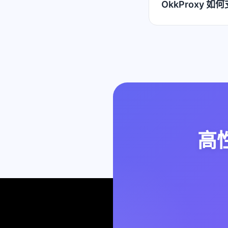
OkkProxy 
高