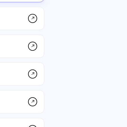
↗
↗
↗
↗