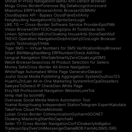
Shinan IP Proxy Navigation
FlashID Anti-Detect Browser
Mogu Cross-Border
Forenose Big Data
Incogniton
zvcard
Miaoshou ERP
FireBrowser
Antic Browser
GEBINAV
Cloudbypass API - Bypass CloudFlare
ExitAnty
FengKouXing Navigation
KOLSprite
GenLogin
LIKE.TG — Cross-Border Software Service Provider
EpicPWA
Vision Browser
DNY123
Chuangziyou AI Tools
hoax.tech
Linken Sphere
SocialEcho
Cloaking House
Arbi.Store
DashNull
TKEVO Operation Navigation
Dolphin{anty}
CosLogin Browser
Juyto Technology
51mbk
Tiger SMS — Virtual Numbers for SMS Verification
RoxyBrowser
Smart BIAI
WangXiaoWang ERP
NumberCheck.AI
Afina
Lengcat Navigation Site
SaleSmartly
ZeroCloak
LegitSMS
Web4 Browser
Seascross AI Product Selection for Sellers
Money Safe
Cross-Border All-Know Navigation
WhitePage Automated White Page Generator
Datacol
Juytui Social Media Publishing Aggregation System
Ouzhou123
HuanYuZhiLian All-in-One Marketing System
HotCpa
Glosellers
Saleyee
ToDetect IP Check
Gen White Page
Etsy168 Professional Navigation Website
LumiTok
temp mail by boomlify
Overseas Social Media Matrix Automation Tool
Yuehai Rongchuang Independent Station
Telegram Expert
Kalodata
TakeFlow Cloud Phone
Moimobi
Luban Cross-Border Communication
Gycharm
SOCNET
Cloaking Master
IngStart
NoCaptchaAI
Seller 111 Cross-Border Navigation
CorFi
Cloakerly
Adligator
Tradeyun
SpyOver
UniMessenger
Damai
BOB Farm
ALISMS.ORG