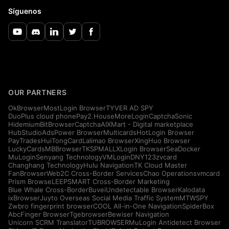
Síguenos
OUR PARTNERS
OkBrowser
MostLogin Browser
TYVER AD SPY
DuoPlus cloud phone
Pay2.House
MoreLogin
CaptchaSonic
Hidemium
BitBrowser
CaptchaAI
XMart - Digital marketplace
HubStudio
AdsPower Browser
Multicards
HotLogin Browser
PayTrades
HuiTongCard
Lalimao Browser
XingHuo Browser
LuckyCards
MBBrowser
TKSPMALL
XLogin Browser
SeaDocker
MuLogin
Senyang Technology
VMLogin
DNY123
zvcard
Changhang Technology
Hulu Navigation
TK Cloud Master
FanBrowser
Web2C Cross-Border Services
Chao Operations
vmcard
Prism Browse
LEEPSMART Cross-Border Marketing
Blue Whale Cross-Border
Buvei
Undetectable Browser
Kalodata
ixBrowser
Juyto Overseas Social Media Traffic System
MTWSPY
Zwbro fingerprint browser
COOL All-in-One Navigation
SpiderBox
AbcFinger Browser
Tgebrowser
Bewiser Navigation
Unicorn SCRM Translator
TUBROWSER
MuLogin Antidetect Browser